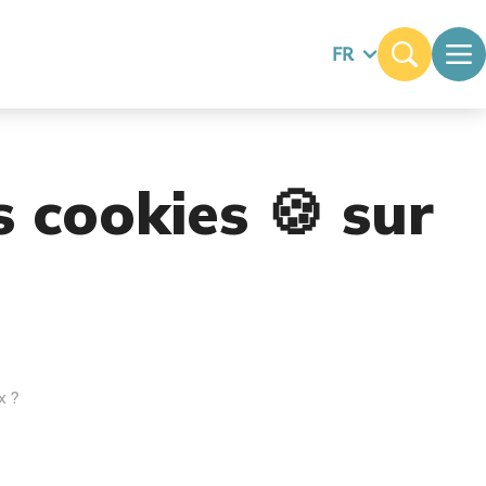
FR
s cookies 🍪 sur
x ?