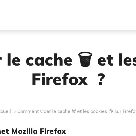
e cache 🗑️ et le
Firefox ?
cueil
Comment vider le cache 🗑️ et les cookies 🍪 sur Firefo
et Mozilla Firefox